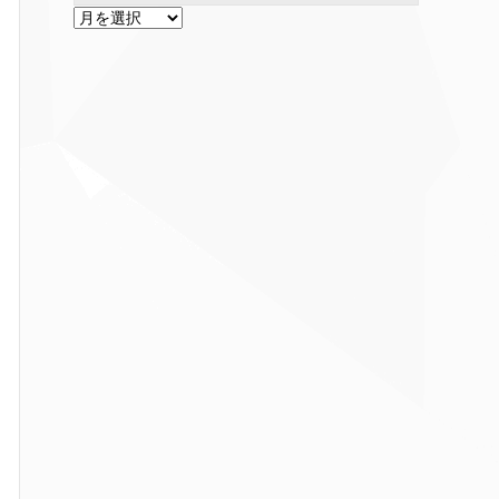
ア
ー
カ
イ
ブ