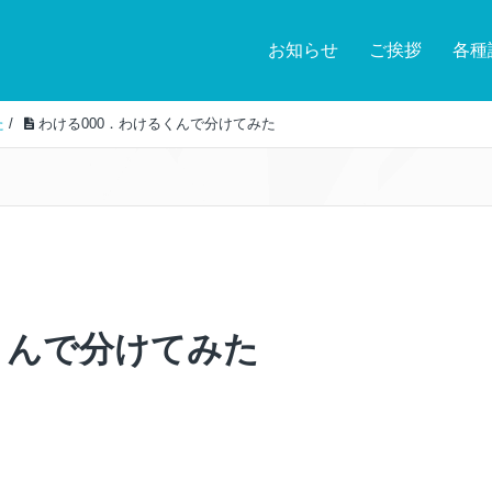
お知らせ
ご挨拶
各種
た
/
わける000．わけるくんで分けてみた
くんで分けてみた