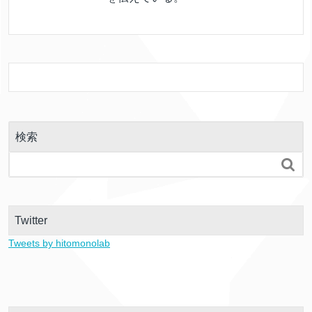
検索

Twitter
Tweets by hitomonolab