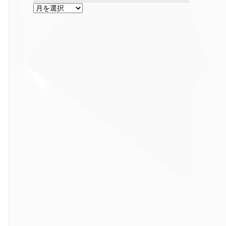
ア
ー
カ
イ
ブ