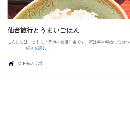
仙台旅行とうまいごはん
こんにちは、ヒトモノラボの石渡知里です。実は年末年始に仙台へ
仙
…
続きを読む
台
旅
ヒトモノラボ
行
と
う
ま
い
ご
は
ん